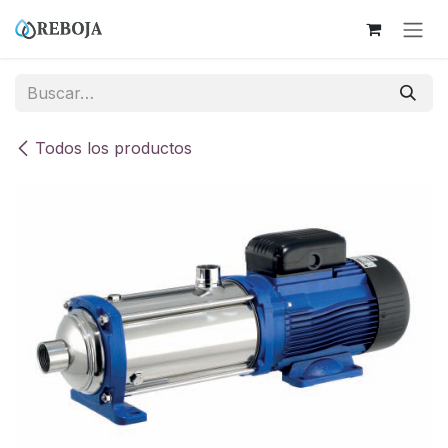
Ir al contenido
Todos los productos