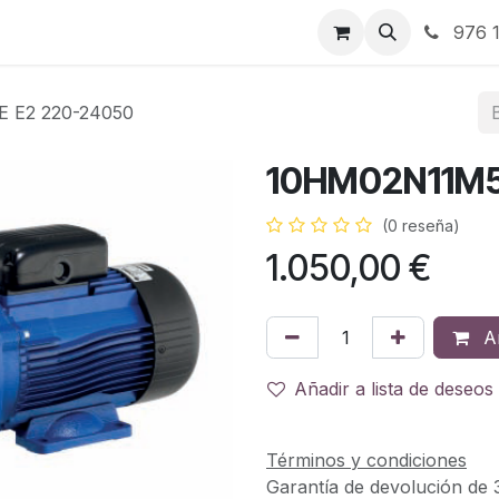
RBJ Distribución
RBJ Consultoría
Blog
976 1
 E2 220-24050
10HM02N11M5
(0 reseña)
1.050,00
€
Añ
Añadir a lista de deseos
Términos y condiciones
Garantía de devolución de 