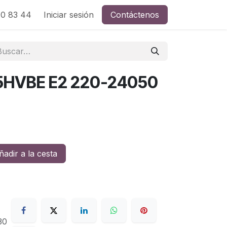
0 83 44
Iniciar sesión
Contáctenos
HVBE E2 220-24050
adir a la cesta
30