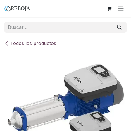
Ir al contenido
Todos los productos