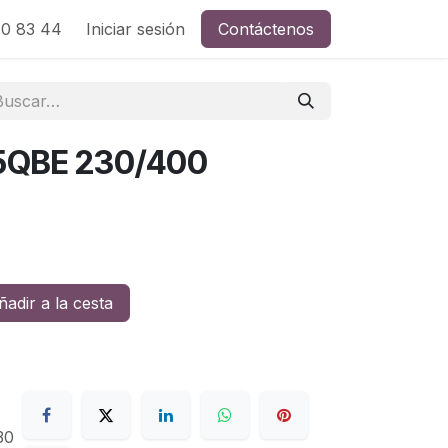
0 83 44
Iniciar sesión
Contáctenos
5QBE 230/400
adir a la cesta
30