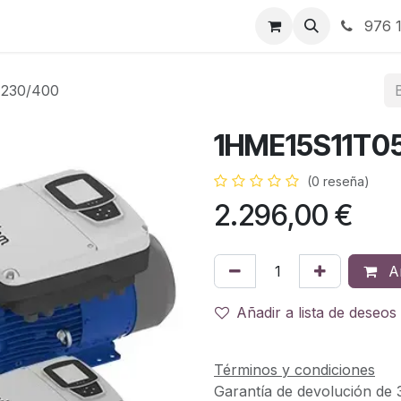
RBJ Distribución
RBJ Consultoría
Blog
976 1
230/400
1HME15S11T0
(0 reseña)
2.296,00
€
Añ
Añadir a lista de deseos
Términos y condiciones
Garantía de devolución de 