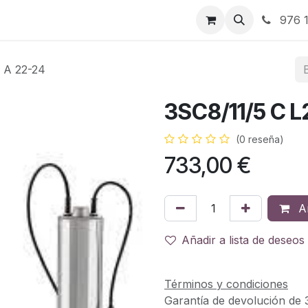
RBJ Distribución
RBJ Consultoría
Blog
976 1
 A 22-24
3SC8/11/5 C L
(0 reseña)
733,00
€
Añ
Añadir a lista de deseos
Términos y condiciones
Garantía de devolución de 