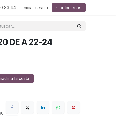
0 83 44
Iniciar sesión
Contáctenos
20 DE A 22-24
adir a la cesta
30