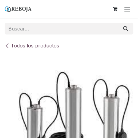
Ir al contenido
Todos los productos