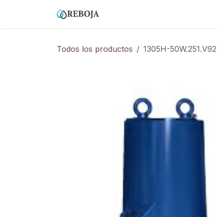
Ir al contenido
Home
Tienda
Empresa
Todos los productos
1305H-50W.251.V92