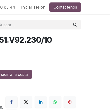
0 83 44
Iniciar sesión
Contáctenos
51.V92.230/10
adir a la cesta
30