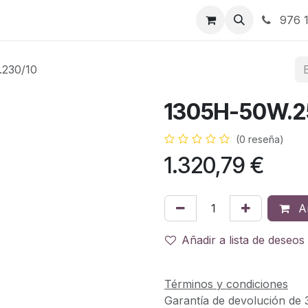
RBJ Distribución
RBJ Consultoría
Blog
976 1
.230/10
1305H-50W.2
(0 reseña)
1.320,79
€
Añ
Añadir a lista de deseos
Términos y condiciones
Garantía de devolución de 