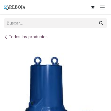
Ir al contenido
Todos los productos