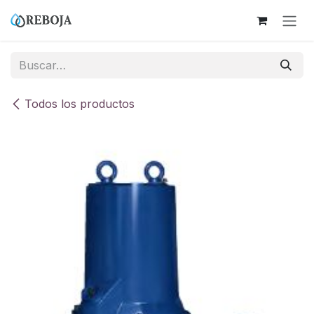
Ir al contenido
Todos los productos