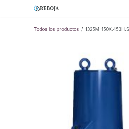
Ir al contenido
Home
Tienda
Empresa
Todos los productos
1325M-150X.453H.S