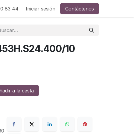
0 83 44
Iniciar sesión
Contáctenos
453H.S24.400/10
adir a la cesta
30