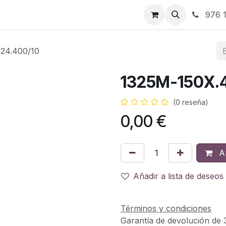
RBJ Distribución
RBJ Consultoría
Blog
976 1
24.400/10
1325M-150X.
(0 reseña)
0,00
€
Añ
Añadir a lista de deseos
Términos y condiciones
Garantía de devolución de 