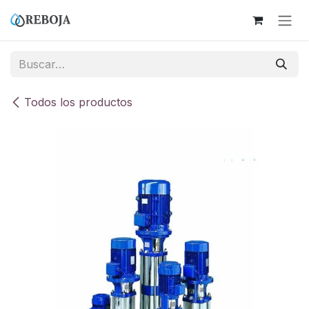
Ir al contenido
Todos los productos