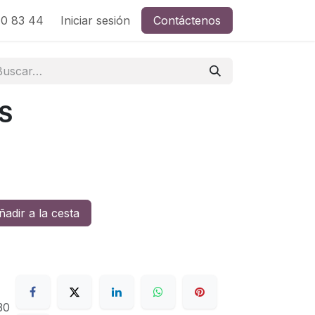
0 83 44
Iniciar sesión
Contáctenos
S
adir a la cesta
30