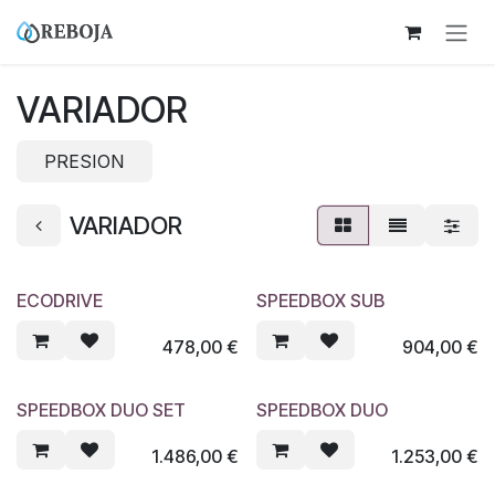
Ir al contenido
VARIADOR
PRESION
VARIADOR
ECODRIVE
SPEEDBOX SUB
478,00
€
904,00
€
SPEEDBOX DUO SET
SPEEDBOX DUO
1.486,00
€
1.253,00
€